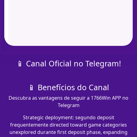
📱 Canal Oficial no Telegram!
📱 Benefícios do Canal
Descubra as vantagens de seguir a 1766Win APP no
Telegram
Strategic deployment: segundo deposit
frequentemente directed toward game categories
unexplored durante first deposit phase, expanding