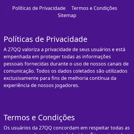
Políticas de Privacidade
Termos e Condições
Sitemap
Políticas de Privacidade
A 27QQ valoriza a privacidade de seus usuários e está
empenhada em proteger todas as informações
pessoais fornecidas durante o uso de nossos canais de
comunicação. Todos os dados coletados são utilizados
exclusivamente para fins de melhoria contínua da
experiência de nossos jogadores.
Termos e Condições
Os usuários da 27QQ concordam em respeitar todas as