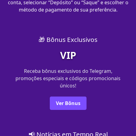
conta, selecionar “Depósito” ou “Saque” e escolher o
método de pagamento de sua preferência.
🎁 Bônus Exclusivos
VIP
Receba bônus exclusivos do Telegram,
promoções especiais e códigos promocionais
únicos!
Ver Bônus
📢 Notícias em Tempo Real