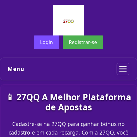
Login
Registrar-se
Menu
📱 27QQ A Melhor Plataforma
de Apostas
Cadastre-se na 27QQ para ganhar bônus no
cadastro e em cada recarga. Com a 27QQ, você