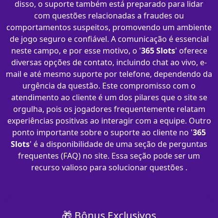
disso, o suporte também está preparado para lidar
com questões relacionadas a fraudes ou
comportamentos suspeitos, promovendo um ambiente
de jogo seguro e confiável. A comunicação é essencial
neste campo, e por esse motivo, o '
365 Slots
' oferece
diversas opções de contato, incluindo chat ao vivo, e-
mail e até mesmo suporte por telefone, dependendo da
urgência da questão. Este compromisso com o
atendimento ao cliente é um dos pilares que o site se
orgulha, pois os jogadores frequentemente relatam
experiências positivas ao interagir com a equipe. Outro
ponto importante sobre o suporte ao cliente no '
365
Slots
' é a disponibilidade de uma seção de perguntas
frequentes (FAQ) no site. Essa seção pode ser um
recurso valioso para solucionar questões .
🎁 Bônus Exclusivos