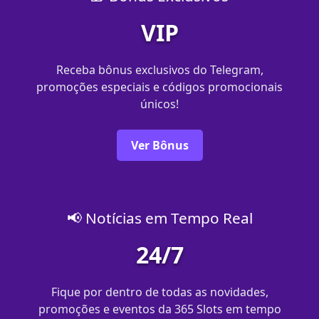
VIP
Receba bônus exclusivos do Telegram,
promoções especiais e códigos promocionais
únicos!
Ver Bônus
📢 Notícias em Tempo Real
24/7
Fique por dentro de todas as novidades,
promoções e eventos da 365 Slots em tempo