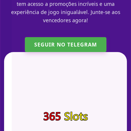
tem acesso a promoções incríveis e uma
experiência de jogo inigualável. Junte-se aos
vencedores agora!
SEGUIR NO TELEGRAM