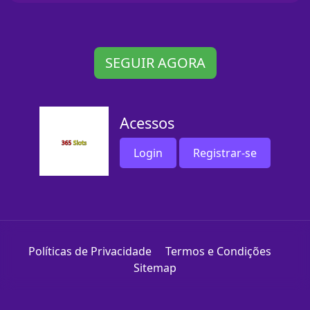
SEGUIR AGORA
Acessos
Login
Registrar-se
Políticas de Privacidade
Termos e Condições
Sitemap