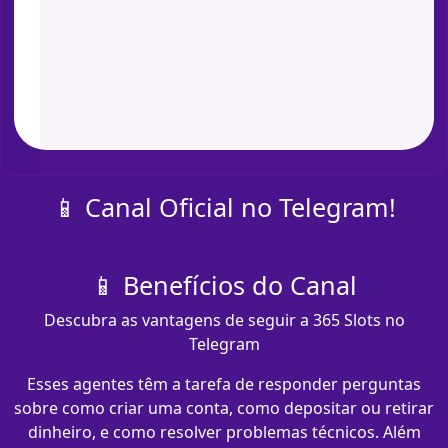
📱 Canal Oficial no Telegram!
📱 Benefícios do Canal
Descubra as vantagens de seguir a 365 Slots no
Telegram
Esses agentes têm a tarefa de responder perguntas
sobre como criar uma conta, como depositar ou retirar
dinheiro, e como resolver problemas técnicos. Além