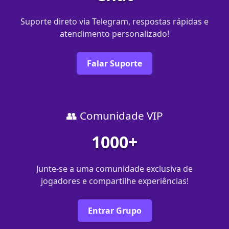
Suporte direto via Telegram, respostas rápidas e
atendimento personalizado!
Falar Suporte
👥 Comunidade VIP
1000+
Junte-se a uma comunidade exclusiva de
jogadores e compartilhe experiências!
Entrar Grupo