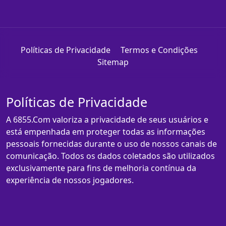
Políticas de Privacidade
Termos e Condições
Sitemap
Políticas de Privacidade
A 6855.Com valoriza a privacidade de seus usuários e
está empenhada em proteger todas as informações
pessoais fornecidas durante o uso de nossos canais de
comunicação. Todos os dados coletados são utilizados
exclusivamente para fins de melhoria contínua da
experiência de nossos jogadores.