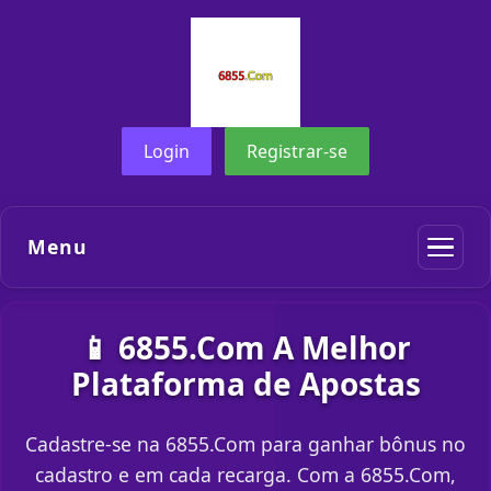
Login
Registrar-se
Menu
📱 6855.Com A Melhor
Plataforma de Apostas
Cadastre-se na 6855.Com para ganhar bônus no
cadastro e em cada recarga. Com a 6855.Com,