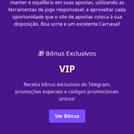
manter o equilíbrio em suas apostas, utilizando as
ferramentas de jogo responsável, e aproveitar cada
oportunidade que o site de apostas coloca à sua
disposição. Boa sorte e um excelente Carnaval!
🎁 Bônus Exclusivos
VIP
Receba bônus exclusivos do Telegram,
promoções especiais e códigos promocionais
únicos!
Ver Bônus