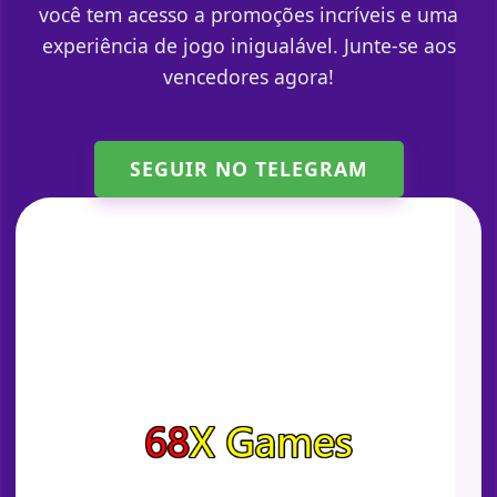
você tem acesso a promoções incríveis e uma
experiência de jogo inigualável. Junte-se aos
vencedores agora!
SEGUIR NO TELEGRAM