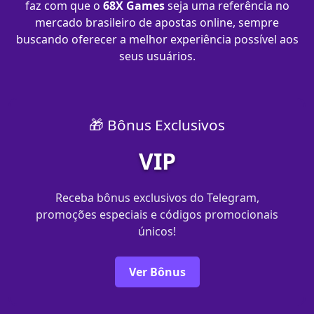
faz com que o
68X Games
seja uma referência no
mercado brasileiro de apostas online, sempre
buscando oferecer a melhor experiência possível aos
seus usuários.
🎁 Bônus Exclusivos
VIP
Receba bônus exclusivos do Telegram,
promoções especiais e códigos promocionais
únicos!
Ver Bônus