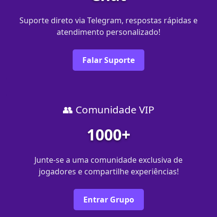
Suporte direto via Telegram, respostas rápidas e
atendimento personalizado!
Falar Suporte
👥 Comunidade VIP
1000+
Junte-se a uma comunidade exclusiva de
jogadores e compartilhe experiências!
Entrar Grupo