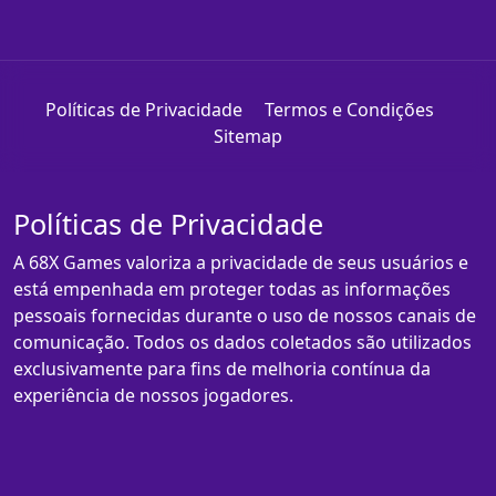
Políticas de Privacidade
Termos e Condições
Sitemap
Políticas de Privacidade
A 68X Games valoriza a privacidade de seus usuários e
está empenhada em proteger todas as informações
pessoais fornecidas durante o uso de nossos canais de
comunicação. Todos os dados coletados são utilizados
exclusivamente para fins de melhoria contínua da
experiência de nossos jogadores.