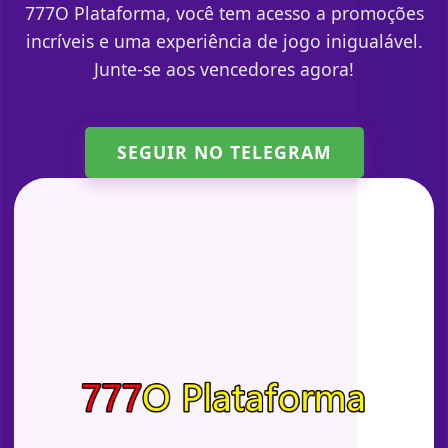
777O Plataforma, você tem acesso a promoções
incríveis e uma experiência de jogo inigualável.
Junte-se aos vencedores agora!
SEGUIR NO TELEGRAM