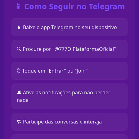
📱 Como Seguir no Telegram
📱 Baixe o app Telegram no seu dispositivo
🔍 Procure por "@777O PlataformaOficial"
👆 Toque em "Entrar" ou "Join"
🔔 Ative as notificações para não perder
nada
💬 Participe das conversas e interaja