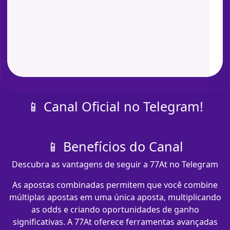
📱 Canal Oficial no Telegram!
📱 Benefícios do Canal
Descubra as vantagens de seguir a 77At no Telegram
As apostas combinadas permitem que você combine
múltiplas apostas em uma única aposta, multiplicando
as odds e criando oportunidades de ganho
significativas. A 77At oferece ferramentas avançadas