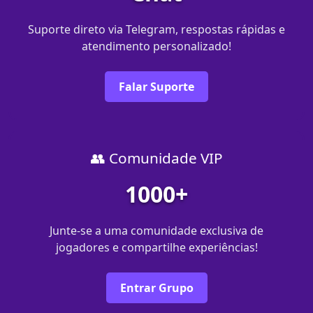
Suporte direto via Telegram, respostas rápidas e
atendimento personalizado!
Falar Suporte
👥 Comunidade VIP
1000+
Junte-se a uma comunidade exclusiva de
jogadores e compartilhe experiências!
Entrar Grupo